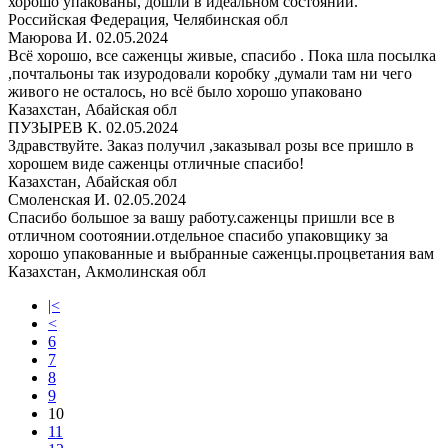
хорошо упакованы, дошли в идеальном состоянии.
Российская Федерация, Челябинская обл
Маюрова И.
02.05.2024
Всё хорошо, все саженцы живые, спасибо . Пока шла посылка
,почтальоны так изуродовали коробку ,думали там ни чего
живого не осталось, но всё было хорошо упаковано
Казахстан, Абайская обл
ПУЗЫРЕВ К.
02.05.2024
Здравствуйте. Заказ получил ,заказывал розы все пришло в
хорошем виде саженцы отличные спасибо!
Казахстан, Абайская обл
Смоленская И.
02.05.2024
Спасибо большое за вашу работу.саженцы пришли все в
отличном соотоянии.отдельное спасибо упаковщику за
хорошо упакованные и выбранные саженцы.процветания вам
Казахстан, Акмолинская обл
|<
<
6
7
8
9
10
11