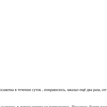
ены в течении суток , понравилось, заказал ещё два раза, сего
надежно, в дороге ничего не повредилось. Посадила. Будем ждат