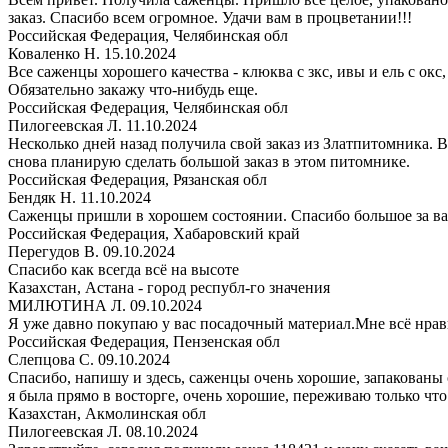
заказ. Спасибо всем огромное. Удачи вам в процветании!!!
Российская Федерация, Челябинская обл
Коваленко Н.
15.10.2024
Все саженцы хорошего качества - клюква с зкс, ивы и ель с ок
Обязательно закажу что-нибудь еще.
Российская Федерация, Челябинская обл
Пилогеевская Л.
11.10.2024
Несколько дней назад получила свой заказ из Златпитомника. 
снова планирую сделать большой заказ в этом питомнике.
Российская Федерация, Рязанская обл
Бендяк Н.
11.10.2024
Саженцы пришли в хорошем состоянии. Спасибо большое за ва
Российская Федерация, Хабаровский край
Перегудов В.
09.10.2024
Спасибо как всегда всё на высоте
Казахстан, Астана - город республ-го значения
МИЛЮТИНА Л.
09.10.2024
Я уже давно покупаю у вас посадочный материал.Мне всё нра
Российская Федерация, Пензенская обл
Слепцова С.
09.10.2024
Спасибо, напишу и здесь, саженцы очень хорошие, запакованы от
я была прямо в восторге, очень хорошие, переживаю только что
Казахстан, Акмолинская обл
Пилогеевская Л.
08.10.2024