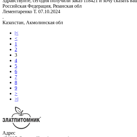
Здравствуйте, сегодня получили заказ 118421 и хочу сказать в
Российская Федерация, Рязанская обл
Лементаренко Т.
07.10.2024
.
Казахстан, Акмолинская обл
|<
<
1
2
3
4
5
6
7
8
9
>
>|
Адрес