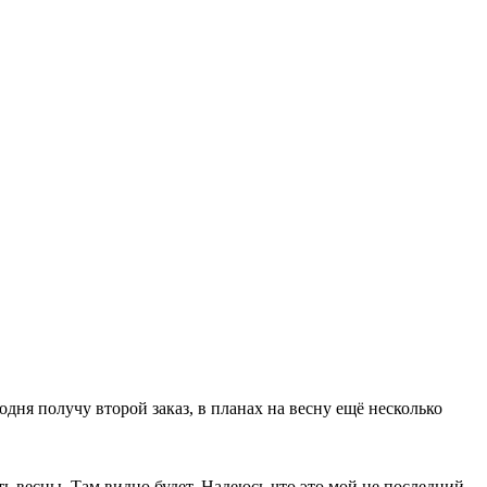
дня получу второй заказ, в планах на весну ещё несколько
ь весны. Там видно будет. Надеюсь что это мой не последний