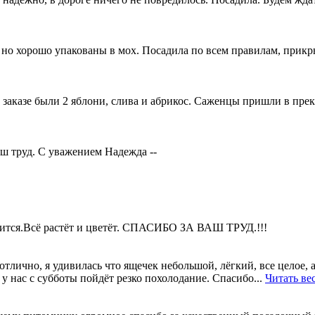
с, но хорошо упакованы в мох. Посадила по всем правилам, прикр
В заказе были 2 яблони, слива и абрикос. Саженцы пришли в пре
ш труд. С уважением Надежда --
вится.Всё растёт и цветёт. СПАСИБО ЗА ВАШ ТРУД.!!!
лично, я удивилась что ящечек небольшой, лёгкий, все целое, а т
 у нас с субботы пойдёт резко похолодание. Спасибо...
Читать ве